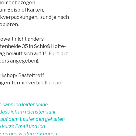
 themenbezogen –
um Beispiel Karten,
kverpackungen…) und je nach
obieren.
soweit nicht anders
tenheide 35 in Schloß Holte-
 beläuft sich auf 15 Euro pro
ders angegeben).
rkshop/ Basteltreff
igen Termin verbindlich per
.
kann ich leider keine
dass ich im nächsten Jahr
 auf dem Laufenden gehalten
e kurze
Email
und ich
hops und weitere Aktionen.