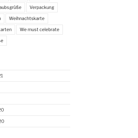
laubsgrüße
Verpackung
n
Weihnachtskarte
arten
We must celebrate
ße
21
20
20