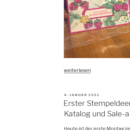
„Jede
weiterlesen
Menge
fruchtige
Geburtstagsgrüße
VERÖFFENTLICHT
4. JANUAR 2021
für
AM
Erster Stempeldeer
den
Katalog und Sale-a
Februar
Stempeldeerns-
Hop“
Heute ist der erste Montag im