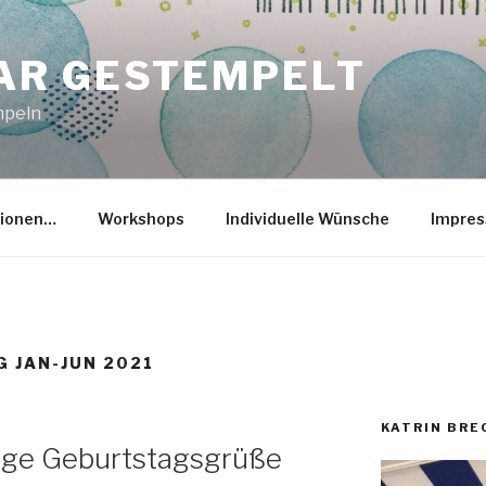
R GESTEMPELT
mpeln
tionen…
Workshops
Individuelle Wünsche
Impre
G JAN-JUN 2021
KATRIN BR
ige Geburtstagsgrüße