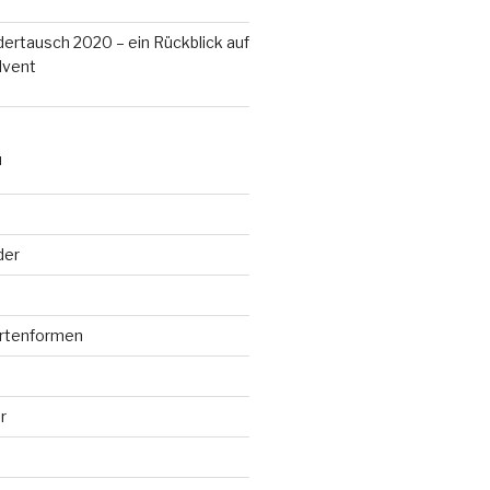
ertausch 2020 – ein Rückblick auf
dvent
N
der
rtenformen
r