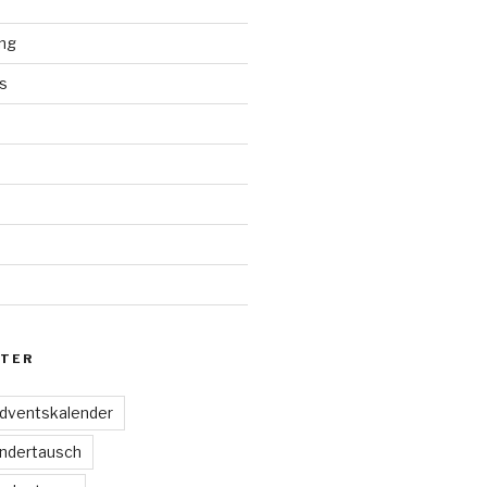
ng
s
d
TER
dventskalender
ndertausch