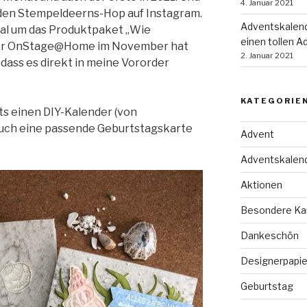
4. Januar 2021
r den Stempeldeerns-Hop auf Instagram.
Adventskalend
mal um das Produktpaket „Wie
einen tollen A
der OnStage@Home im November hat
2. Januar 2021
, dass es direkt in meine Vororder
KATEGORIE
ts einen DIY-Kalender (von
 auch eine passende Geburtstagskarte
Advent
Adventskalen
Aktionen
Besondere Ka
Dankeschön
Designerpapie
Geburtstag