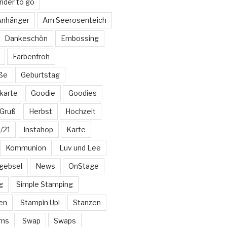
nder to go
 Anhänger
Am Seerosenteich
Dankeschön
Embossing
Farbenfroh
üße
Geburtstag
karte
Goodie
Goodies
Gruß
Herbst
Hochzeit
/21
Instahop
Karte
Kommunion
Luv und Lee
gebsel
News
OnStage
g
Simple Stamping
en
Stampin Up!
Stanzen
rns
Swap
Swaps