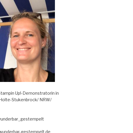
tampin Up!-Demonstratorin in
 Holte-Stukenbrock/ NRW/
wunderbar_gestempelt
@wunderbar-gestempelt.de