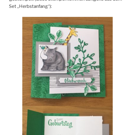
Set „Herbstanfang“):