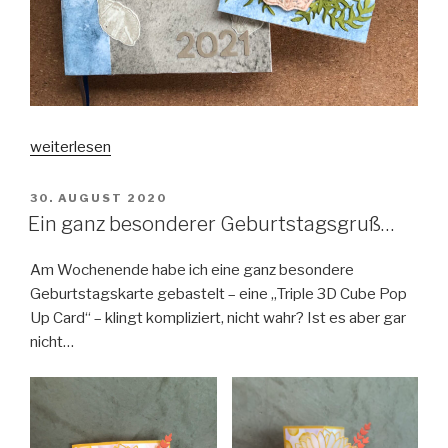
„Erster
weiterlesen
Stempeldeerns-
Hop
VERÖFFENTLICHT
30. AUGUST 2020
AM
2021:
Ein ganz besonderer Geburtstagsgruß…
Mini-
Katalog
Am Wochenende habe ich eine ganz besondere
und
Geburtstagskarte gebastelt – eine „Triple 3D Cube Pop
Sale-
Up Card“ – klingt kompliziert, nicht wahr? Ist es aber gar
a-
nicht…
Bration“