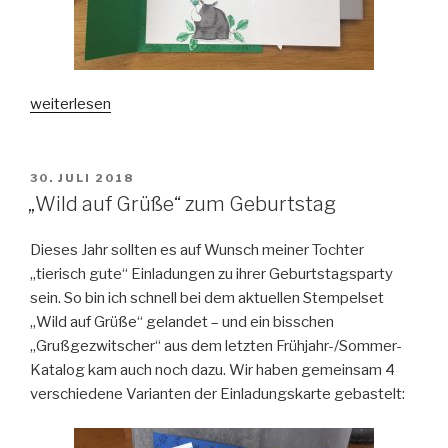
„Noch
weiterlesen
mehr
„wild
auf
VERÖFFENTLICHT
30. JULI 2018
AM
Grüße“…“
„Wild auf Grüße“ zum Geburtstag
Dieses Jahr sollten es auf Wunsch meiner Tochter
„tierisch gute“ Einladungen zu ihrer Geburtstagsparty
sein. So bin ich schnell bei dem aktuellen Stempelset
„Wild auf Grüße“ gelandet – und ein bisschen
„Grußgezwitscher“ aus dem letzten Frühjahr-/Sommer-
Katalog kam auch noch dazu. Wir haben gemeinsam 4
verschiedene Varianten der Einladungskarte gebastelt: