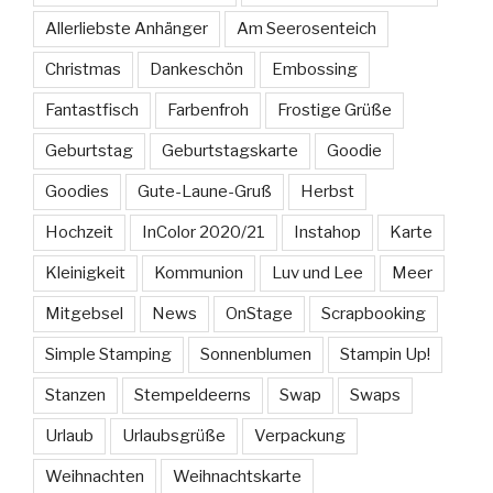
Allerliebste Anhänger
Am Seerosenteich
Christmas
Dankeschön
Embossing
Fantastfisch
Farbenfroh
Frostige Grüße
Geburtstag
Geburtstagskarte
Goodie
Goodies
Gute-Laune-Gruß
Herbst
Hochzeit
InColor 2020/21
Instahop
Karte
Kleinigkeit
Kommunion
Luv und Lee
Meer
Mitgebsel
News
OnStage
Scrapbooking
Simple Stamping
Sonnenblumen
Stampin Up!
Stanzen
Stempeldeerns
Swap
Swaps
Urlaub
Urlaubsgrüße
Verpackung
Weihnachten
Weihnachtskarte