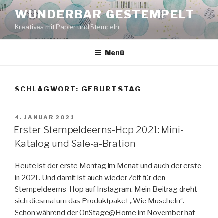
Zum
WUNDERBAR GESTEMPELT
Inhalt
Kreatives mit Papier und Stempeln
springen
Menü
SCHLAGWORT:
GEBURTSTAG
VERÖFFENTLICHT
4. JANUAR 2021
AM
Erster Stempeldeerns-Hop 2021: Mini-
Katalog und Sale-a-Bration
Heute ist der erste Montag im Monat und auch der erste
in 2021. Und damit ist auch wieder Zeit für den
Stempeldeerns-Hop auf Instagram. Mein Beitrag dreht
sich diesmal um das Produktpaket „Wie Muscheln“.
Schon während der OnStage@Home im November hat