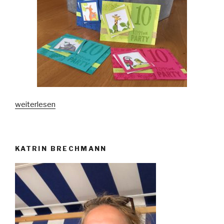
„„Wild
weiterlesen
auf
Grüße“
zum
KATRIN BRECHMANN
Geburtstag“