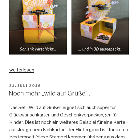
Schlank verschickt…
… und in 3D ausgepackt!
„Ein
weiterlesen
ganz
besonderer
VERÖFFENTLICHT
31. JULI 2018
AM
Geburtstagsgruß…“
Noch mehr „wild auf Grüße“…
Das Set „Wild auf Grüße“ eignet sich auch super für
Glückwunschkarten und Geschenkverpackungen für
Kinder. Dies ist noch ein weiteres Beispiel für eine Karte –
auf kleegrünem Farbkarton, der Hintergrund ist Ton in Ton
gestempelt (diese Stempel kommen übrigens aus dem