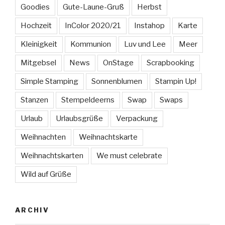
Goodies
Gute-Laune-Gruß
Herbst
Hochzeit
InColor 2020/21
Instahop
Karte
Kleinigkeit
Kommunion
Luv und Lee
Meer
Mitgebsel
News
OnStage
Scrapbooking
Simple Stamping
Sonnenblumen
Stampin Up!
Stanzen
Stempeldeerns
Swap
Swaps
Urlaub
Urlaubsgrüße
Verpackung
Weihnachten
Weihnachtskarte
Weihnachtskarten
We must celebrate
Wild auf Grüße
ARCHIV