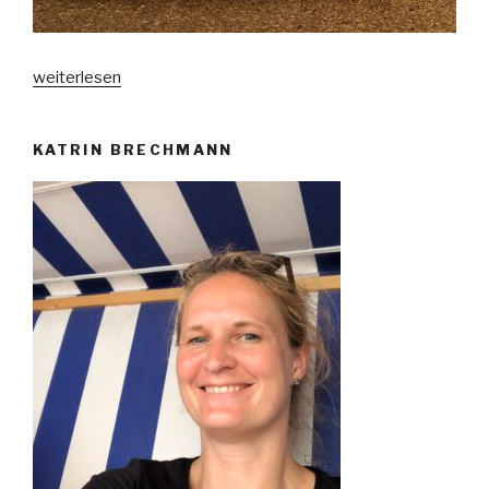
„Der
weiterlesen
nächste
Stempeldeerns
KATRIN BRECHMANN
Instahop!“