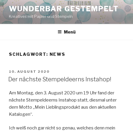
Zum
WUNDERBAR GESTEMPELT
Inhalt
Kreatives mit Papier und Stempeln
springen
Menü
SCHLAGWORT:
NEWS
VERÖFFENTLICHT
10. AUGUST 2020
AM
Der nächste Stempeldeerns Instahop!
Am Montag, den 3. August 2020 um 19 Uhr fand der
nächste Stempeldeerns Instahop statt, diesmal unter
dem Motto „Mein Lieblingsprodukt aus den aktuellen
Katalogen“.
Ich weiß noch gar nicht so genau, welches denn mein