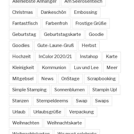
Allerliebste Anhänger
Am Seerosenteich
Christmas
Dankeschön
Embossing
Fantastfisch
Farbenfroh
Frostige Grüße
Geburtstag
Geburtstagskarte
Goodie
Goodies
Gute-Laune-Gruß
Herbst
Hochzeit
InColor 2020/21
Instahop
Karte
Kleinigkeit
Kommunion
Luv und Lee
Meer
Mitgebsel
News
OnStage
Scrapbooking
Simple Stamping
Sonnenblumen
Stampin Up!
Stanzen
Stempeldeerns
Swap
Swaps
Urlaub
Urlaubsgrüße
Verpackung
Weihnachten
Weihnachtskarte
Weihnachtskarten
We must celebrate