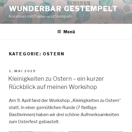
Zum
WUNDERBAR GESTEMPELT
Inhalt
Kreatives mit Papier und Stempeln
springen
Menü
KATEGORIE:
OSTERN
VERÖFFENTLICHT
1. MAI 2019
AM
Kleinigkeiten zu Ostern – ein kurzer
Rückblick auf meinen Workshop
Am 9. April fand der Workshop „Kleinigkeiten zu Ostern“
statt. In einer gemütlichen Runde (7 fleißige
Bastlerinnen) haben wir drei schöne Aufmerksamkeiten
zum Osterfest gebastelt.