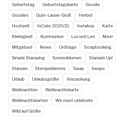
Geburtstag
Geburtstagskarte
Goodie
Goodies
Gute-Laune-Gruß
Herbst
Hochzeit
InColor 2020/21
Instahop
Karte
Kleinigkeit
Kommunion
Luv und Lee
Meer
Mitgebsel
News
OnStage
Scrapbooking
Simple Stamping
Sonnenblumen
Stampin Up!
Stanzen
Stempeldeerns
Swap
Swaps
Urlaub
Urlaubsgrüße
Verpackung
Weihnachten
Weihnachtskarte
Weihnachtskarten
We must celebrate
Wild auf Grüße