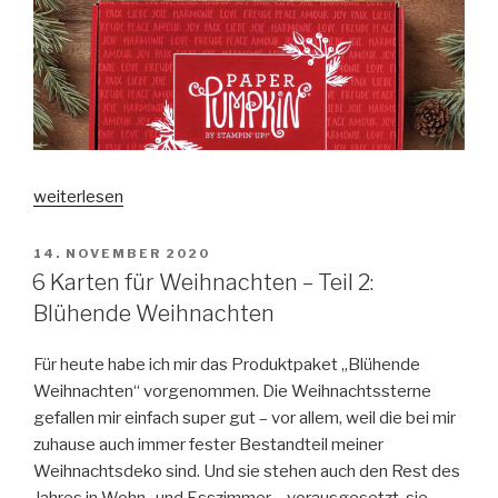
„6
weiterlesen
Karten
für
VERÖFFENTLICHT
14. NOVEMBER 2020
AM
Weihnachten
6 Karten für Weihnachten – Teil 2:
–
Blühende Weihnachten
Teil
3:
Für heute habe ich mir das Produktpaket „Blühende
Paper
Weihnachten“ vorgenommen. Die Weihnachtssterne
Pumpkin
gefallen mir einfach super gut – vor allem, weil die bei mir
–
zuhause auch immer fester Bestandteil meiner
Feiertage
Weihnachtsdeko sind. Und sie stehen auch den Rest des
voller
Jahres in Wohn- und Esszimmer – vorausgesetzt, sie