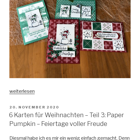
„6
weiterlesen
Karten
für
VERÖFFENTLICHT
20. NOVEMBER 2020
AM
Weihnachten
6 Karten für Weihnachten – Teil 3: Paper
–
Pumpkin – Feiertage voller Freude
Teil
4:
Diesmal habe ich es mir ein wenig einfach gemacht. Denn