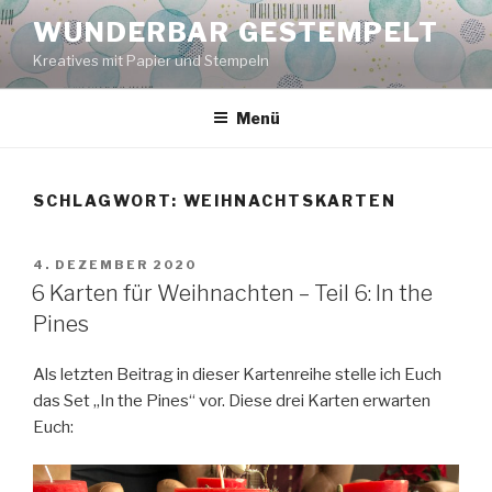
Zum
WUNDERBAR GESTEMPELT
Inhalt
Kreatives mit Papier und Stempeln
springen
Menü
SCHLAGWORT:
WEIHNACHTSKARTEN
VERÖFFENTLICHT
4. DEZEMBER 2020
AM
6 Karten für Weihnachten – Teil 6: In the
Pines
Als letzten Beitrag in dieser Kartenreihe stelle ich Euch
das Set „In the Pines“ vor. Diese drei Karten erwarten
Euch: