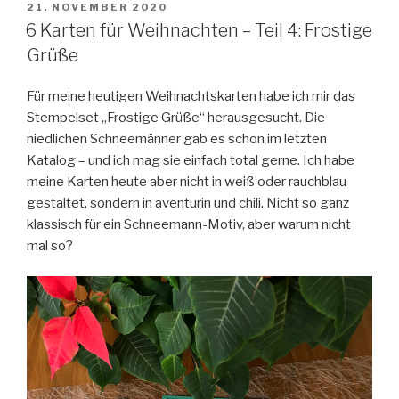
für
VERÖFFENTLICHT
21. NOVEMBER 2020
AM
Weihnachten
6 Karten für Weihnachten – Teil 4: Frostige
–
Grüße
Teil
6:
Für meine heutigen Weihnachtskarten habe ich mir das
In
Stempelset „Frostige Grüße“ herausgesucht. Die
the
niedlichen Schneemänner gab es schon im letzten
Pines“
Katalog – und ich mag sie einfach total gerne. Ich habe
meine Karten heute aber nicht in weiß oder rauchblau
gestaltet, sondern in aventurin und chili. Nicht so ganz
klassisch für ein Schneemann-Motiv, aber warum nicht
mal so?