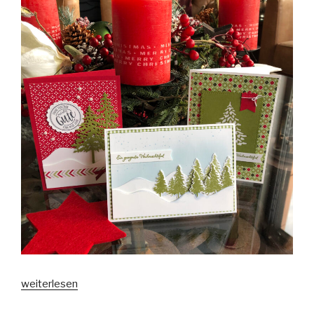
„6
weiterlesen
Karten