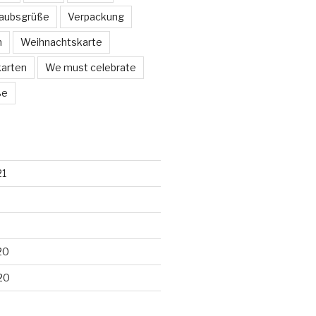
laubsgrüße
Verpackung
n
Weihnachtskarte
arten
We must celebrate
ße
21
20
20