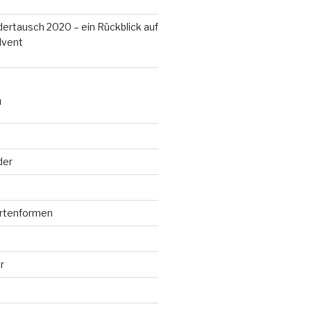
ertausch 2020 – ein Rückblick auf
dvent
N
der
rtenformen
r