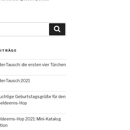
Suchen
EITRÄGE
r-Tausch: die ersten vier Türchen
er-Tausch 2021
uchtige Geburtstagsgrüße für den
peldeerns-Hop
ldeerns-Hop 2021: Mini-Katalog
tion