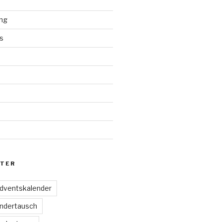
ng
s
d
TER
dventskalender
ndertausch