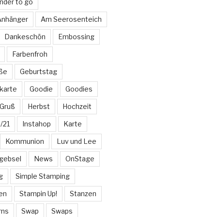
nder to go
 Anhänger
Am Seerosenteich
Dankeschön
Embossing
Farbenfroh
üße
Geburtstag
karte
Goodie
Goodies
Gruß
Herbst
Hochzeit
/21
Instahop
Karte
Kommunion
Luv und Lee
gebsel
News
OnStage
g
Simple Stamping
en
Stampin Up!
Stanzen
rns
Swap
Swaps