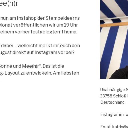
e(h)r
 nun am Instahop der Stempeldeerns
Monat veröffentlichen wir um 19 Uhr
u einem vorher festgelegten Thema.
 dabei – vielleicht merkt ihr euch den
ugust direkt auf Instagram vorbei?
onne und Mee(h)r“. Das ist die
g-Layout zu entwickeln. Am liebsten
…
Unabhängige S
33758 Schloß
Deutschland
Instagramm: 
Email: katrin