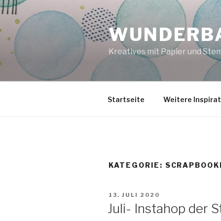
Zum
Inhalt
WUNDERBA
springen
Kreatives mit Papier und Ste
Startseite
Weitere Inspira
KATEGORIE:
SCRAPBOOK
VERÖFFENTLICHT
13. JULI 2020
AM
Juli- Instahop der