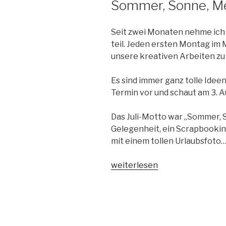
Sommer, Sonne, Me
Seit zwei Monaten nehme ich
teil. Jeden ersten Montag im 
unsere kreativen Arbeiten z
Es sind immer ganz tolle Ideen
Termin vor und schaut am 3. A
Das Juli-Motto war „Sommer, S
Gelegenheit, ein Scrapbookin
mit einem tollen Urlaubsfoto
„Juli-
weiterlesen
Instahop
der
Stempeldeerns
–
Sommer,