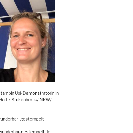
tampin Up!-Demonstratorin in
 Holte-Stukenbrock/ NRW/
wunderbar_gestempelt
@wunderbar-gestempelt.de