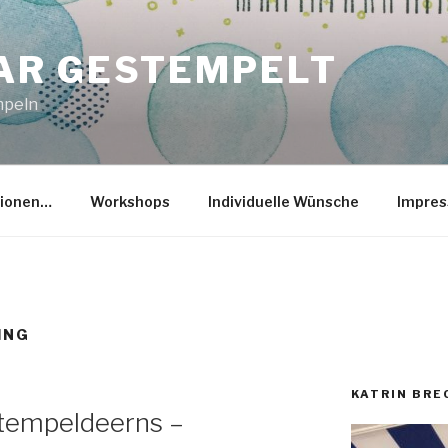
R GESTEMPELT
mpeln
tionen…
Workshops
Individuelle Wünsche
Impre
ING
KATRIN BR
 Stempeldeerns –