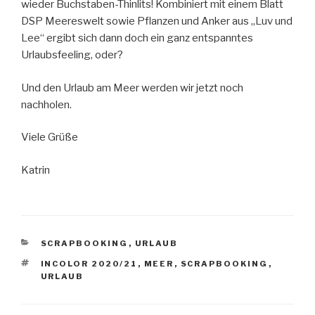
wieder Buchstaben-Thinlits! Kombiniert mit einem Blatt
DSP Meereswelt sowie Pflanzen und Anker aus „Luv und
Lee“ ergibt sich dann doch ein ganz entspanntes
Urlaubsfeeling, oder?
Und den Urlaub am Meer werden wir jetzt noch
nachholen.
Viele Grüße
Katrin
KATEGORIEN
SCRAPBOOKING
,
URLAUB
SCHLAGWÖRTER
INCOLOR 2020/21
,
MEER
,
SCRAPBOOKING
,
URLAUB