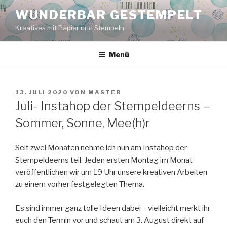
Zum
WUNDERBAR GESTEMPELT
Inhalt
Kreatives mit Papier und Stempeln
springen
Menü
VERÖFFENTLICHT
13. JULI 2020
VON
MASTER
AM
Juli- Instahop der Stempeldeerns –
Sommer, Sonne, Mee(h)r
Seit zwei Monaten nehme ich nun am Instahop der
Stempeldeerns teil. Jeden ersten Montag im Monat
veröffentlichen wir um 19 Uhr unsere kreativen Arbeiten
zu einem vorher festgelegten Thema.
Es sind immer ganz tolle Ideen dabei – vielleicht merkt ihr
euch den Termin vor und schaut am 3. August direkt auf