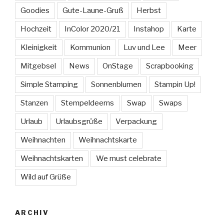
Goodies
Gute-Laune-Gruß
Herbst
Hochzeit
InColor 2020/21
Instahop
Karte
Kleinigkeit
Kommunion
Luv und Lee
Meer
Mitgebsel
News
OnStage
Scrapbooking
Simple Stamping
Sonnenblumen
Stampin Up!
Stanzen
Stempeldeerns
Swap
Swaps
Urlaub
Urlaubsgrüße
Verpackung
Weihnachten
Weihnachtskarte
Weihnachtskarten
We must celebrate
Wild auf Grüße
ARCHIV