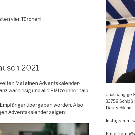
rsten vier Türchen!
ausch 2021
zweiten Mal einen Adventskalender-
nz war riesig und alle Plätze innerhalb
Unabhängige S
33758 Schloß
die Empfänger übergeben worden. Also
Deutschland
igen Adventskalender zeigen:
Instagramm: 
Email: katrin