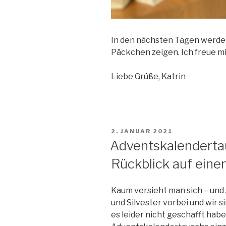
In den nächsten Tagen werde i
Päckchen zeigen. Ich freue mi
Liebe Grüße, Katrin
VERÖFFENTLICHT
2. JANUAR 2021
AM
Adventskalenderta
Rückblick auf eine
Kaum versieht man sich – und
und Silvester vorbei und wir si
es leider nicht geschafft hab