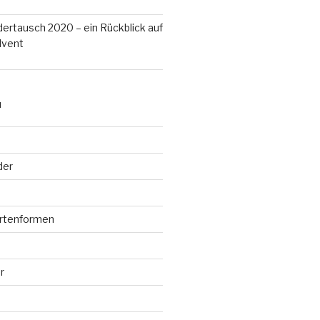
ertausch 2020 – ein Rückblick auf
dvent
N
der
rtenformen
r