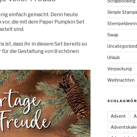
Scrapbooking
Simple Stampi
wenig einfach gemacht. Denn heute
en vor, die mit dem Paper Pumpkin Set
Stempeldeern
stelt sind.
Swap
 ist, dass ihr in diesem Set bereits so
Uncategorize
r für die Gestaltung von 8 schönen
Urlaub
Verpackung
Weihnachten
SCHLAGWÖR
Advent
A
Adventskale