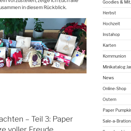
n vorzustellen, zeige ich Euch alle
Goodies & Mit
zusammen in diesem Rückblick.
Herbst
Hochzeit
Instahop
Karten
Kommunion
Minikatalog Ja
News
Online-Shop
Ostern
Paper Pumpki
chten – Teil 3: Paper
Sale-a-Bration
e voller Freude