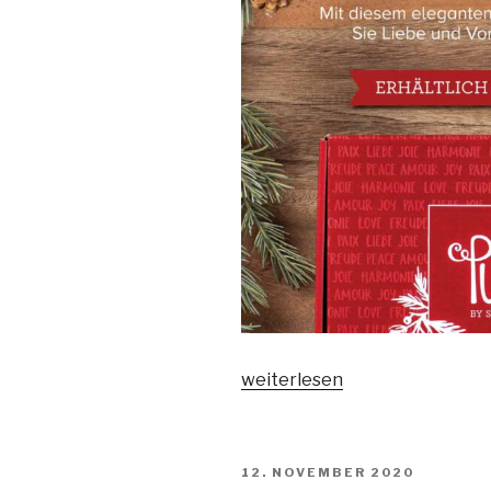
„6
weiterlesen
Karten
für
Weihnachten
VERÖFFENTLICHT
12. NOVEMBER 2020
–
AM