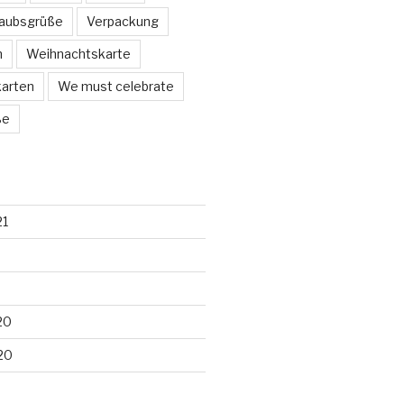
laubsgrüße
Verpackung
n
Weihnachtskarte
arten
We must celebrate
ße
21
20
20