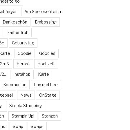
nder to go
 Anhänger
Am Seerosenteich
Dankeschön
Embossing
Farbenfroh
üße
Geburtstag
karte
Goodie
Goodies
Gruß
Herbst
Hochzeit
/21
Instahop
Karte
Kommunion
Luv und Lee
gebsel
News
OnStage
g
Simple Stamping
en
Stampin Up!
Stanzen
rns
Swap
Swaps