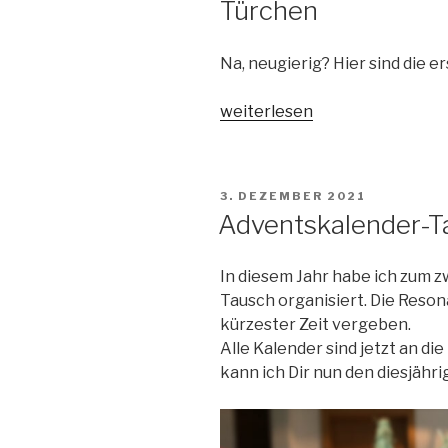
Türchen
Na, neugierig? Hier sind die e
„Adventskalender-
weiterlesen
Tausch:
die
ersten
VERÖFFENTLICHT
3. DEZEMBER 2021
vier
AM
Adventskalender-T
Türchen“
In diesem Jahr habe ich zum 
Tausch organisiert. Die Resona
kürzester Zeit vergeben.
Alle Kalender sind jetzt an 
kann ich Dir nun den diesjähr