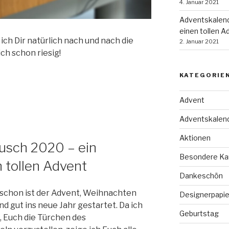
4. Januar 2021
Adventskalend
einen tollen A
ch Dir natürlich nach und nach die
2. Januar 2021
ch schon riesig!
KATEGORIE
Advent
Adventskalen
Aktionen
usch 2020 – ein
Besondere Ka
n tollen Advent
Dankeschön
 schon ist der Advent, Weihnachten
Designerpapie
nd gut ins neue Jahr gestartet. Da ich
Geburtstag
e, Euch die Türchen des