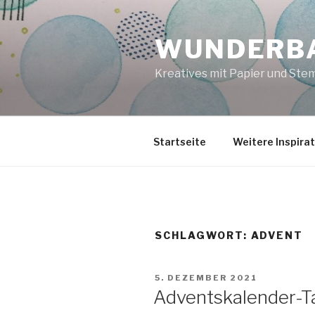
Zum
Inhalt
WUNDERBA
springen
Kreatives mit Papier und Ste
Startseite
Weitere Inspira
SCHLAGWORT:
ADVENT
VERÖFFENTLICHT
5. DEZEMBER 2021
AM
Adventskalender-Ta