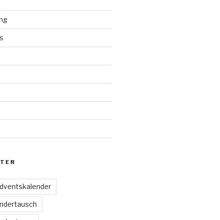
ng
s
d
TER
dventskalender
ndertausch