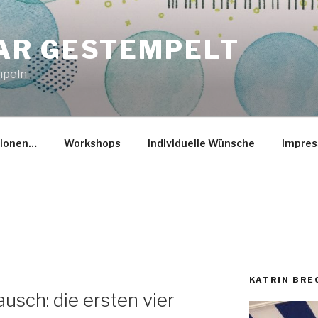
R GESTEMPELT
mpeln
tionen…
Workshops
Individuelle Wünsche
Impre
KATRIN BR
usch: die ersten vier