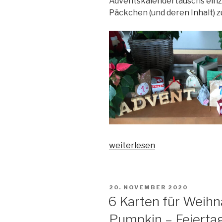
Adventskalendertauschs einzel
Päckchen (und deren Inhalt) 
„Adventskalendertausch
weiterlesen
2020
–
ein
VERÖFFENTLICHT
20. NOVEMBER 2020
Rückblick
AM
6 Karten für Weihna
auf
Pumpkin – Feiertag
einen