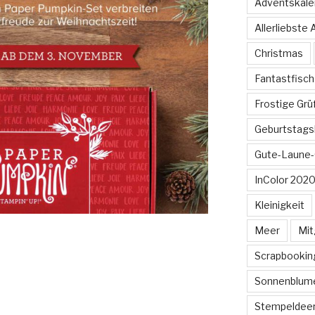
Adventskale
Allerliebste
Christmas
Fantastfisch
Frostige Gr
Geburtstags
Gute-Laune-
InColor 2020
Kleinigkeit
Meer
Mit
Scrapbookin
Sonnenblum
Stempeldee