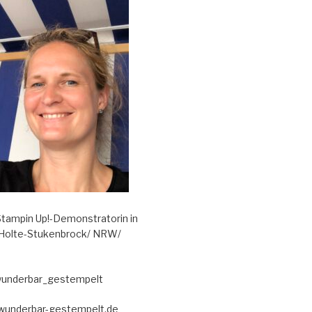
tampin Up!-Demonstratorin in
 Holte-Stukenbrock/ NRW/
wunderbar_gestempelt
@wunderbar-gestempelt.de