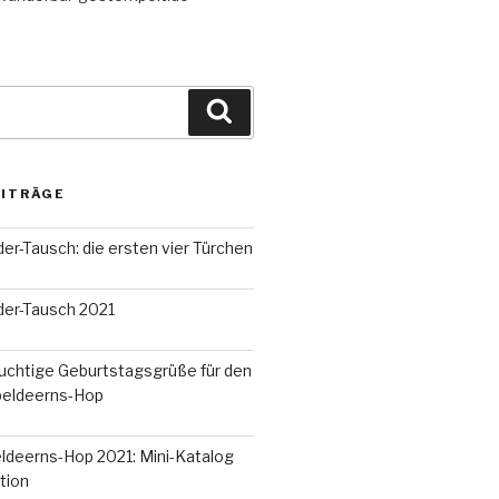
Suchen
EITRÄGE
r-Tausch: die ersten vier Türchen
er-Tausch 2021
uchtige Geburtstagsgrüße für den
peldeerns-Hop
ldeerns-Hop 2021: Mini-Katalog
tion