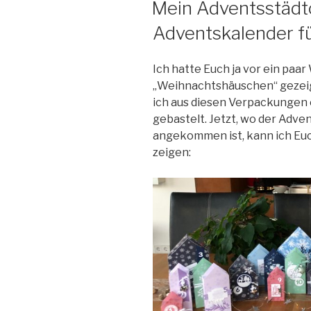
Mein Adventsstädt
Teil
Adventskalender fü
3:
Paper
Pumpkin
Ich hatte Euch ja vor ein pa
–
„Weihnachtshäuschen“ gezeigt
Feiertage
ich aus diesen Verpackungen
voller
gebastelt. Jetzt, wo der Adve
Freude“
angekommen ist, kann ich Euc
zeigen: