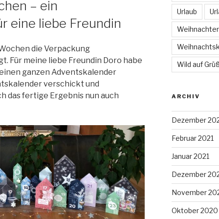
chen – ein
Urlaub
Ur
r eine liebe Freundin
Weihnachte
Weihnachtsk
ar Wochen die Verpackung
. Für meine liebe Freundin Doro habe
Wild auf Grü
 einen ganzen Adventskalender
ntskalender verschickt und
h das fertige Ergebnis nun auch
ARCHIV
Dezember 20
Februar 2021
Januar 2021
Dezember 20
November 20
Oktober 2020