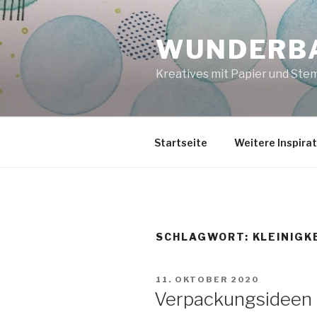
Zum
Inhalt
WUNDERBA
springen
Kreatives mit Papier und Ste
Startseite
Weitere Inspira
SCHLAGWORT:
KLEINIGK
VERÖFFENTLICHT
11. OKTOBER 2020
AM
Verpackungsideen 