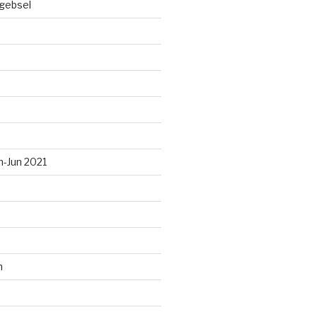
gebsel
n-Jun 2021
n