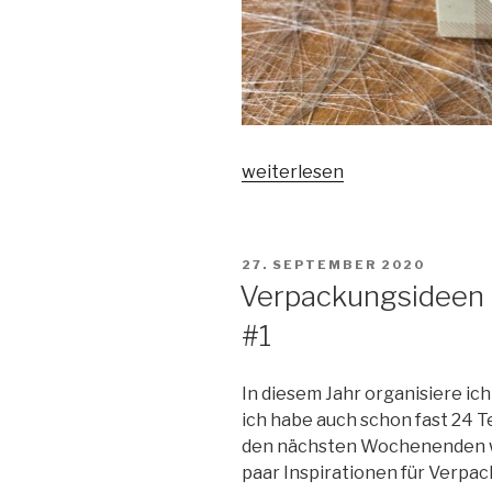
„Verpackungsideen
weiterlesen
für
Adventskalender
–
VERÖFFENTLICHT
27. SEPTEMBER 2020
#2“
AM
Verpackungsideen 
#1
In diesem Jahr organisiere ic
ich habe auch schon fast 24 
den nächsten Wochenenden we
paar Inspirationen für Verpac