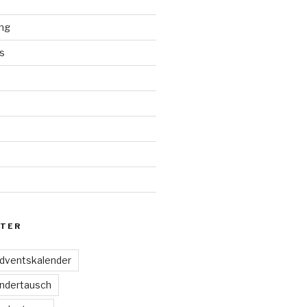
ng
s
d
TER
dventskalender
ndertausch