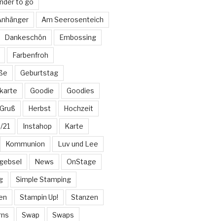
nder to go
 Anhänger
Am Seerosenteich
Dankeschön
Embossing
Farbenfroh
üße
Geburtstag
karte
Goodie
Goodies
Gruß
Herbst
Hochzeit
/21
Instahop
Karte
Kommunion
Luv und Lee
gebsel
News
OnStage
g
Simple Stamping
en
Stampin Up!
Stanzen
rns
Swap
Swaps