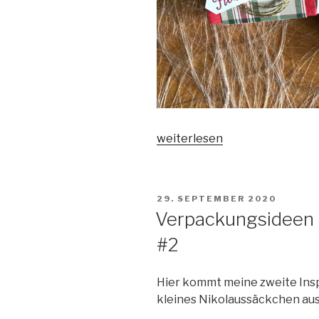
„Verpackungsideen
weiterlesen
für
Adventskalender
–
VERÖFFENTLICHT
29. SEPTEMBER 2020
#5“
AM
Verpackungsideen 
#2
Hier kommt meine zweite Insp
kleines Nikolaussäckchen aus