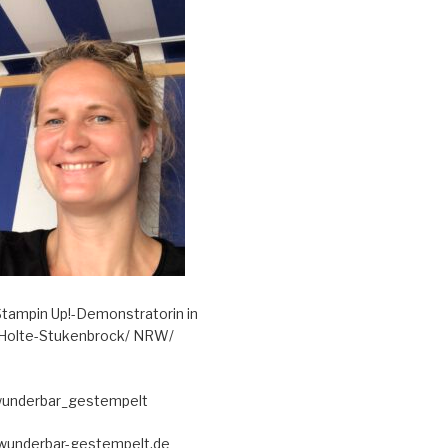
tampin Up!-Demonstratorin in
 Holte-Stukenbrock/ NRW/
wunderbar_gestempelt
@wunderbar-gestempelt.de