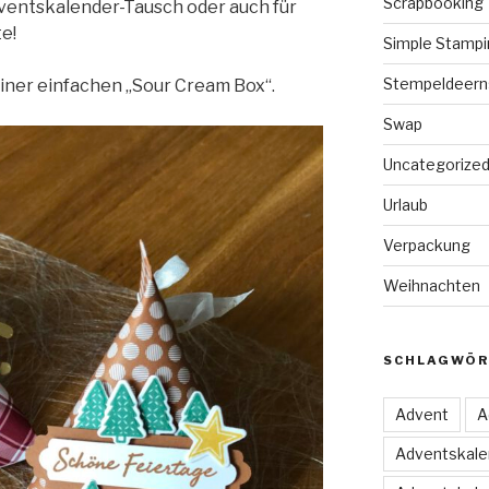
Scrapbooking
ventskalender-Tausch oder auch für
e!
Simple Stampi
Stempeldeern
einer einfachen „Sour Cream Box“.
Swap
Uncategorize
Urlaub
Verpackung
Weihnachten
SCHLAGWÖR
Advent
A
Adventskale