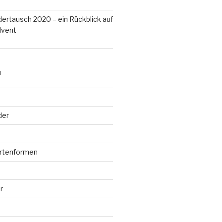
ertausch 2020 – ein Rückblick auf
dvent
N
der
rtenformen
r