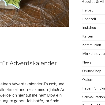
Goodies & Mit
Herbst
Hochzeit
Instahop
Karten
Kommunion
Minikatalog Ja
für Adventskalender –
News
Online-Shop
Ostern
h einen Adventskalender-Tausch, und
Paper Pumpki
TeilnehmerInnen zusammen (juhu!). An
rde ich hier auf meinem Blog ein
Sale-a-Bration
kungen geben. Ich hoffe, ihr findet