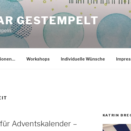
R GESTEMPELT
mpeln
tionen…
Workshops
Individuelle Wünsche
Impre
EIT
KATRIN BR
für Adventskalender –