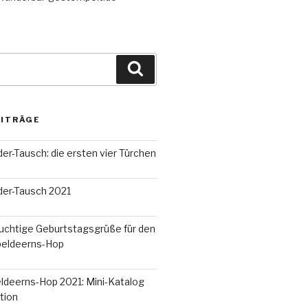
Suchen
EITRÄGE
r-Tausch: die ersten vier Türchen
er-Tausch 2021
uchtige Geburtstagsgrüße für den
peldeerns-Hop
ldeerns-Hop 2021: Mini-Katalog
tion