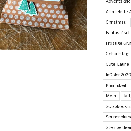
Adventskale
Allerliebste
Christmas
Fantastfisch
Frostige Gr
Geburtstags
Gute-Laune-
InColor 2020
Kleinigkeit
Meer
Mit
Scrapbookin
Sonnenblum
Stempeldee