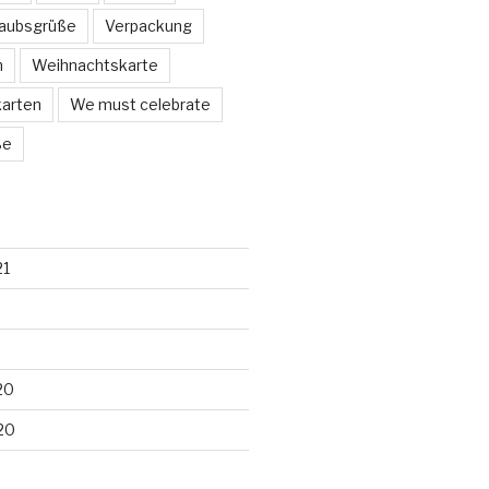
laubsgrüße
Verpackung
n
Weihnachtskarte
arten
We must celebrate
ße
21
20
20