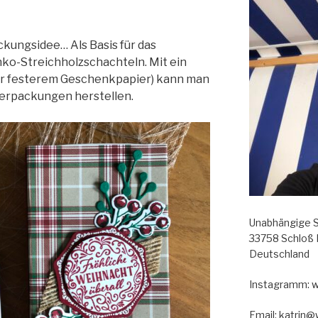
ackungsidee… Als Basis für das
nko-Streichholzschachteln. Mit ein
er festerem Geschenkpapier) kann man
Verpackungen herstellen.
Unabhängige S
33758 Schloß
Deutschland
Instagramm: 
Email: katrin