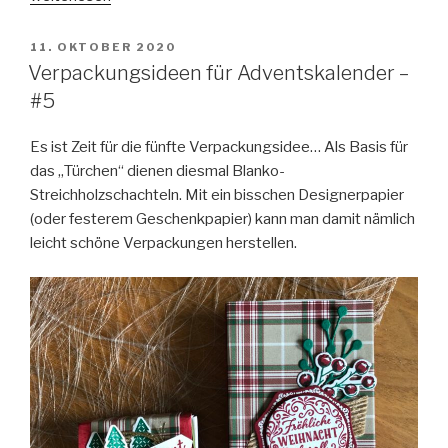
für
Adventskalender
VERÖFFENTLICHT
11. OKTOBER 2020
AM
–
Verpackungsideen für Adventskalender –
#6“
#5
Es ist Zeit für die fünfte Verpackungsidee… Als Basis für
das „Türchen“ dienen diesmal Blanko-
Streichholzschachteln. Mit ein bisschen Designerpapier
(oder festerem Geschenkpapier) kann man damit nämlich
leicht schöne Verpackungen herstellen.