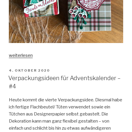
„Verpackungsideen
weiterlesen
für
Adventskalender
VERÖFFENTLICHT
4. OKTOBER 2020
AM
–
Verpackungsideen für Adventskalender –
#5“
#4
Heute kommt die vierte Verpackungsidee. Diesmal habe
ich fertige Flachbeutel/ Tüten verwendet sowie ein
Tütchen aus Designerpapier selbst gebastelt. Die
Dekoration kann man ganz flexibel gestalten – von
einfach und schlicht bis hin zu etwas aufwändigeren