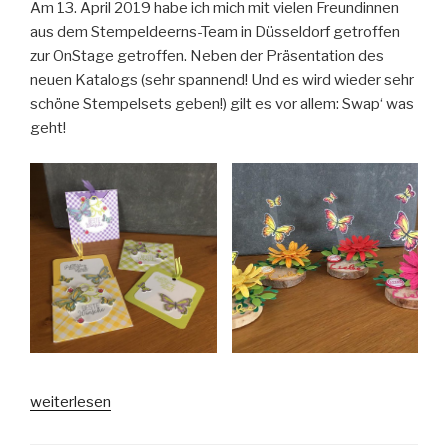
kann
Am 13. April 2019 habe ich mich mit vielen Freundinnen
–
aus dem Stempeldeerns-Team in Düsseldorf getroffen
swappen
zur OnStage getroffen. Neben der Präsentation des
geht
neuen Katalogs (sehr spannend! Und es wird wieder sehr
immer!“
schöne Stempelsets geben!) gilt es vor allem: Swap‘ was
geht!
„OnStage
weiterlesen
2019