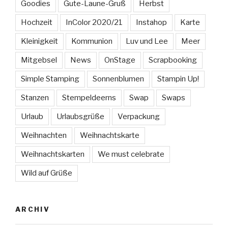
Goodies
Gute-Laune-Gruß
Herbst
Hochzeit
InColor 2020/21
Instahop
Karte
Kleinigkeit
Kommunion
Luv und Lee
Meer
Mitgebsel
News
OnStage
Scrapbooking
Simple Stamping
Sonnenblumen
Stampin Up!
Stanzen
Stempeldeerns
Swap
Swaps
Urlaub
Urlaubsgrüße
Verpackung
Weihnachten
Weihnachtskarte
Weihnachtskarten
We must celebrate
Wild auf Grüße
ARCHIV