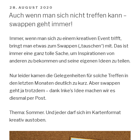
Adventskalender
VERÖFFENTLICHT
28. AUGUST 2020
AM
–
Auch wenn man sich nicht treffen kann –
#4“
swappen geht immer!
Immer, wenn man sich zu einem kreativen Event trifft,
bringt man etwas zum Swappen („tauschen“) mit. Das ist
immer eine ganz tolle Sache, um Inspirationen von
anderen zu bekommen und seine eigenen Ideen zu teilen.
Nur leider kamen die Gelegenheiten für solche Treffen in
den letzten Monaten deutlich zu kurz. Aber swappen
geht ja trotzdem – dank Inke’s Idee machen wir es
diesmal per Post.
Thema: Sommer. Und jeder darf sich im Kartenformat
kreativ austoben.