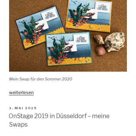
Mein Swap für den Sommer 2020
„Auch
weiterlesen
wenn
man
VERÖFFENTLICHT
1. MAI 2019
AM
sich
OnStage 2019 in Düsseldorf – meine
nicht
Swaps
treffen