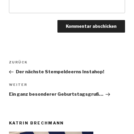
Beitragsnavigation
Vorheriger
ZURÜCK
Beitrag
Der nächste Stempeldeerns Instahop!
Nächster
WEITER
Beitrag
Ein ganz besonderer Geburtstagsgruß…
KATRIN BRECHMANN