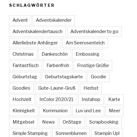
SCHLAGWÖRTER
Advent
Adventskalender
Adventskalendertausch
Adventskalender to go
Allerliebste Anhänger
Am Seerosenteich
Christmas
Dankeschön
Embossing
Fantastfisch
Farbenfroh
Frostige Grüße
Geburtstag
Geburtstagskarte
Goodie
Goodies
Gute-Laune-Gruß
Herbst
Hochzeit
InColor 2020/21
Instahop
Karte
Kleinigkeit
Kommunion
Luv und Lee
Meer
Mitgebsel
News
OnStage
Scrapbooking
Simple Stamping
Sonnenblumen
Stampin Up!