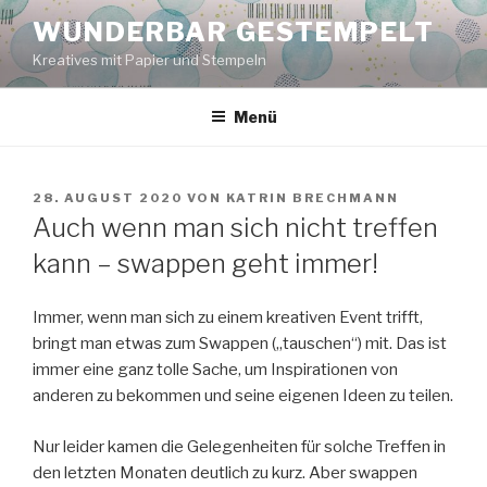
Zum
WUNDERBAR GESTEMPELT
Inhalt
Kreatives mit Papier und Stempeln
springen
Menü
VERÖFFENTLICHT
28. AUGUST 2020
VON
KATRIN BRECHMANN
AM
Auch wenn man sich nicht treffen
kann – swappen geht immer!
Immer, wenn man sich zu einem kreativen Event trifft,
bringt man etwas zum Swappen („tauschen“) mit. Das ist
immer eine ganz tolle Sache, um Inspirationen von
anderen zu bekommen und seine eigenen Ideen zu teilen.
Nur leider kamen die Gelegenheiten für solche Treffen in
den letzten Monaten deutlich zu kurz. Aber swappen