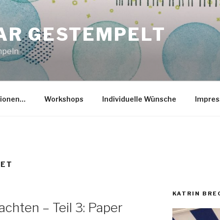
R GESTEMPELT
mpeln
tionen…
Workshops
Individuelle Wünsche
Impre
SET
KATRIN BR
chten – Teil 3: Paper