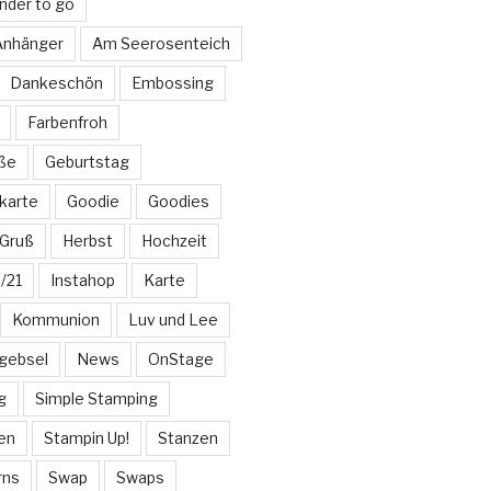
nder to go
 Anhänger
Am Seerosenteich
Dankeschön
Embossing
Farbenfroh
üße
Geburtstag
karte
Goodie
Goodies
Gruß
Herbst
Hochzeit
/21
Instahop
Karte
Kommunion
Luv und Lee
gebsel
News
OnStage
g
Simple Stamping
en
Stampin Up!
Stanzen
rns
Swap
Swaps