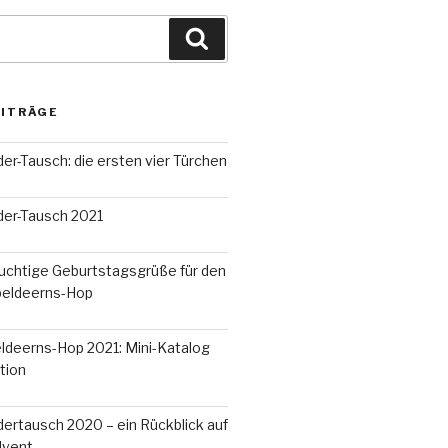
Suchen
EITRÄGE
r-Tausch: die ersten vier Türchen
er-Tausch 2021
uchtige Geburtstagsgrüße für den
peldeerns-Hop
ldeerns-Hop 2021: Mini-Katalog
tion
ertausch 2020 – ein Rückblick auf
dvent