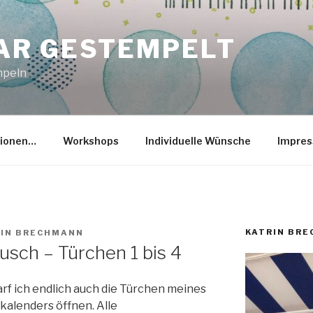
R GESTEMPELT
mpeln
tionen…
Workshops
Individuelle Wünsche
Impre
KATRIN BR
RIN BRECHMANN
sch – Türchen 1 bis 4
arf ich endlich auch die Türchen meines
kalenders öffnen. Alle