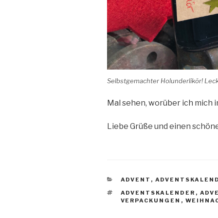
Selbstgemachter Holunderlikör! Lecke
Mal sehen, worüber ich mich i
Liebe Grüße und einen schönen
KATEGORIEN
ADVENT
,
ADVENTSKALEN
SCHLAGWÖRTER
ADVENTSKALENDER
,
ADV
VERPACKUNGEN
,
WEIHNA