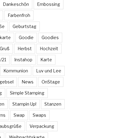
Dankeschön
Embossing
Farbenfroh
üße
Geburtstag
karte
Goodie
Goodies
Gruß
Herbst
Hochzeit
/21
Instahop
Karte
Kommunion
Luv und Lee
gebsel
News
OnStage
g
Simple Stamping
en
Stampin Up!
Stanzen
rns
Swap
Swaps
laubsgrüße
Verpackung
n
Weihnachtskarte