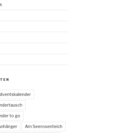
s
d
TER
dventskalender
ndertausch
nder to go
 Anhänger
Am Seerosenteich