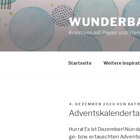
Zum
Inhalt
WUNDERBA
springen
Kreatives mit Papier und Ste
Startseite
Weitere Inspira
VERÖFFENTLICHT
4. DEZEMBER 2020
VON
KAT
AM
Adventskalendertau
Hurra! Es ist Dezember! Nun d
ge- bzw. ertauschten Advents