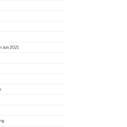
n-Jun 2021
n
ng