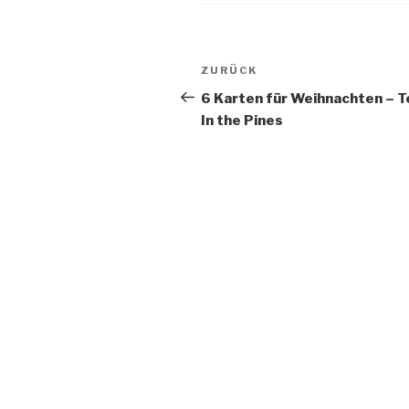
Beitragsnavigation
Vorheriger
ZURÜCK
Beitrag
6 Karten für Weihnachten – Te
In the Pines