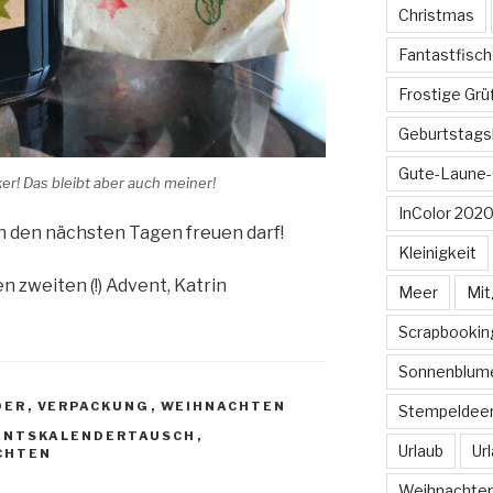
Christmas
Fantastfisch
Frostige Gr
Geburtstags
Gute-Laune-
r! Das bleibt aber auch meiner!
InColor 2020
n den nächsten Tagen freuen darf!
Kleinigkeit
 zweiten (!) Advent, Katrin
Meer
Mit
Scrapbookin
Sonnenblum
DER
,
VERPACKUNG
,
WEIHNACHTEN
Stempeldee
ENTSKALENDERTAUSCH
,
Urlaub
Ur
CHTEN
Weihnachte