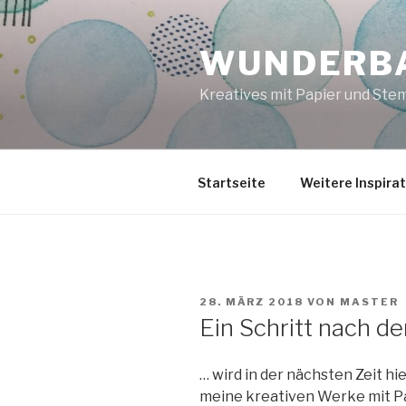
Zum
Inhalt
WUNDERBA
springen
Kreatives mit Papier und Ste
Startseite
Weitere Inspira
VERÖFFENTLICHT
28. MÄRZ 2018
VON
MASTER
AM
Ein Schritt nach 
… wird in der nächsten Zeit hi
meine kreativen Werke mit Pa