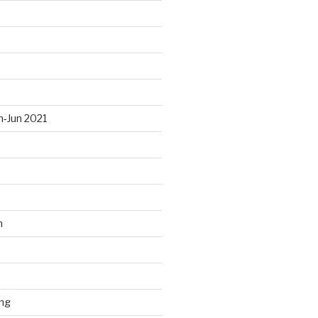
n-Jun 2021
n
ng