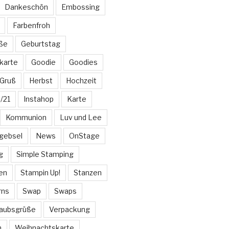
Dankeschön
Embossing
Farbenfroh
üße
Geburtstag
karte
Goodie
Goodies
Gruß
Herbst
Hochzeit
/21
Instahop
Karte
Kommunion
Luv und Lee
gebsel
News
OnStage
g
Simple Stamping
en
Stampin Up!
Stanzen
rns
Swap
Swaps
laubsgrüße
Verpackung
n
Weihnachtskarte