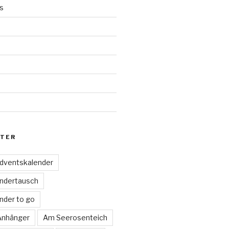
s
d
TER
dventskalender
ndertausch
nder to go
 Anhänger
Am Seerosenteich