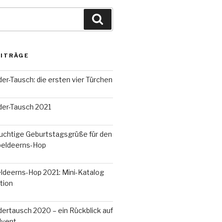
Suchen
EITRÄGE
r-Tausch: die ersten vier Türchen
er-Tausch 2021
uchtige Geburtstagsgrüße für den
peldeerns-Hop
ldeerns-Hop 2021: Mini-Katalog
tion
ertausch 2020 – ein Rückblick auf
dvent