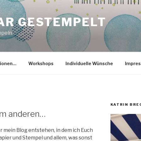
R GESTEMPELT
mpeln
tionen…
Workshops
Individuelle Wünsche
Impre
KATRIN BR
dem anderen…
er mein Blog entstehen, in dem ich Euch
pier und Stempel und allem, was sonst